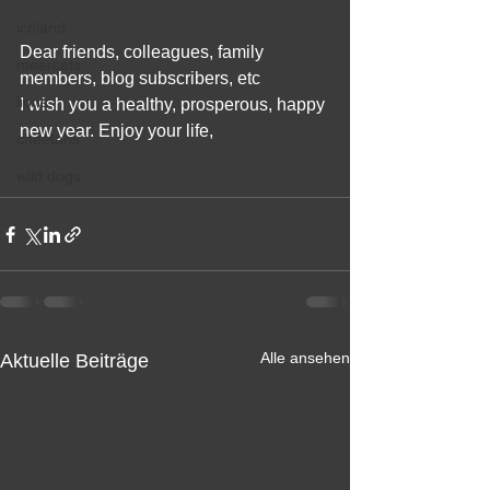
iceland
Dear friends, colleagues, family 
meercats
members, blog subscribers, etc
lions
I wish you a healthy, prosperous, happy 
new year. Enjoy your life, 
cheetahs
wild dogs
Alle ansehen
Aktuelle Beiträge